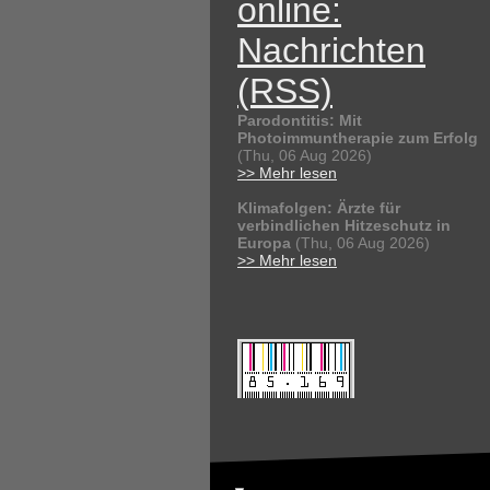
online:
Nachrichten
(RSS)
Parodontitis: Mit
Photoimmuntherapie zum Erfolg
(Thu, 06 Aug 2026)
>> Mehr lesen
Klimafolgen: Ärzte für
verbindlichen Hitzeschutz in
Europa
(Thu, 06 Aug 2026)
>> Mehr lesen