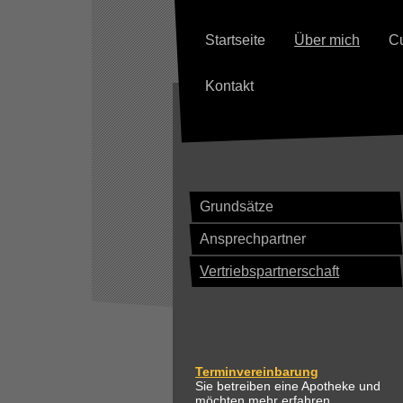
Startseite
Über mich
C
Kontakt
Grundsätze
Ansprechpartner
Vertriebspartnerschaft
Terminvereinbarung
Sie betreiben eine Apotheke und
möchten mehr erfahren,