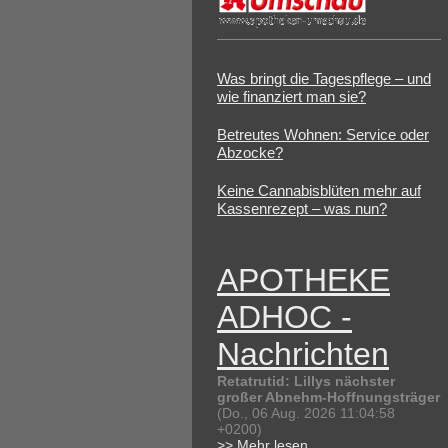
Was bringt die Tagespflege – und
wie finanziert man sie?
Betreutes Wohnen: Service oder
Abzocke?
Keine Cannabisblüten mehr auf
Kassenrezept – was nun?
APOTHEKE
ADHOC -
Nachrichten
Retatrutid: Lillys nächster
großer Abnehm-Hoffnungsträger
(Do., 06 Aug. 2026 11:04:58
+0200)
>> Mehr lesen